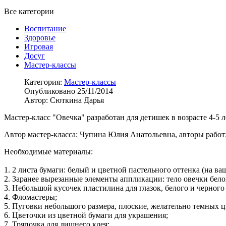
Все категории
Воспитание
Здоровье
Игровая
Досуг
Мастер-классы
Категория:
Мастер-классы
Опубликовано 25/11/2014
Автор: Сюткина Дарья
Мастер-класс "Овечка" разработан для детишек в возрасте 4-5
Автор мастер-класса: Чупина Юлия Анатольевна, авторы работ
Необходимые материалы:
1. 2 листа бумаги: белый и цветной пастельного оттенка (на ва
2. Заранее вырезанные элементы аппликации: тело овечки белого
3. Небольшой кусочек пластилина для глазок, белого и черного 
4. Фломастеры;
5. Пуговки небольшого размера, плоские, желательно темных ц
6. Цветочки из цветной бумаги для украшения;
7. Тряпочка для лишнего клея;