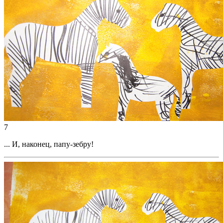
7
... И, наконец, папу-зебру!