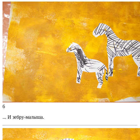
6
... И зебру-малыша.